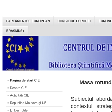
PARLAMENTUL EUROPEAN
CONSILIUL EUROPEI
EURON
ERASMUS+
Pagina de start CIE
Masa rotundă
Despre CIE
Activități CIE
Subiectul aborda
Republica Moldova și UE
contextul strat
Link-uri utile