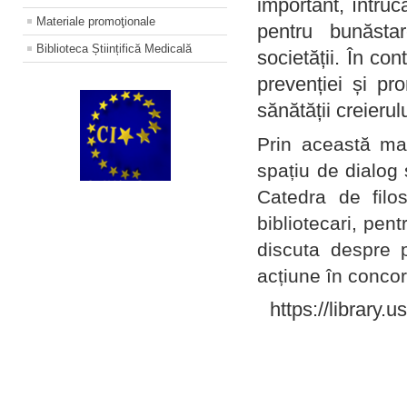
important, întruc
Materiale promoţionale
pentru bunăstar
Biblioteca Științifică Medicală
societății. În con
prevenției și pr
sănătății creierul
Prin această ma
spațiu de dialog 
Catedra de filo
bibliotecari, pent
discuta despre p
acțiune în concord
https://library.