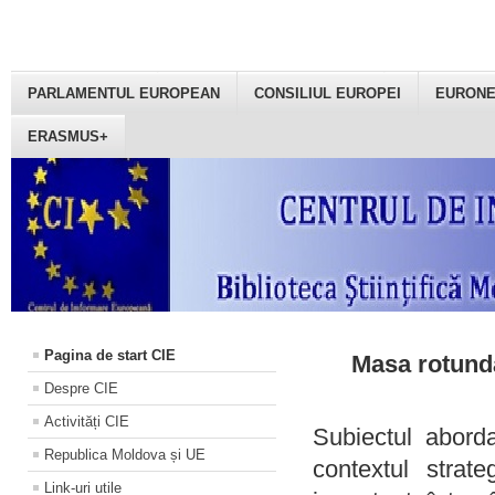
PARLAMENTUL EUROPEAN
CONSILIUL EUROPEI
EURON
ERASMUS+
Pagina de start CIE
Masa rotundă
Despre CIE
Activități CIE
Subiectul aborda
Republica Moldova și UE
contextul strat
Link-uri utile