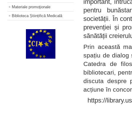
important, întruc
Materiale promoţionale
pentru bunăstar
Biblioteca Științifică Medicală
societății. În con
prevenției și pr
sănătății creierul
Prin această ma
spațiu de dialog 
Catedra de filo
bibliotecari, pent
discuta despre p
acțiune în concord
https://library.