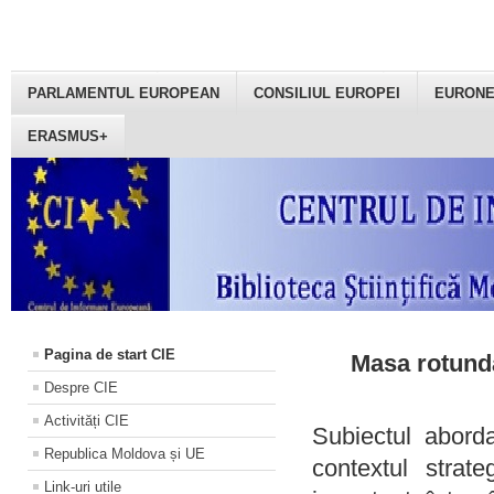
PARLAMENTUL EUROPEAN
CONSILIUL EUROPEI
EURON
ERASMUS+
Pagina de start CIE
Masa rotundă
Despre CIE
Activități CIE
Subiectul aborda
Republica Moldova și UE
contextul strat
Link-uri utile