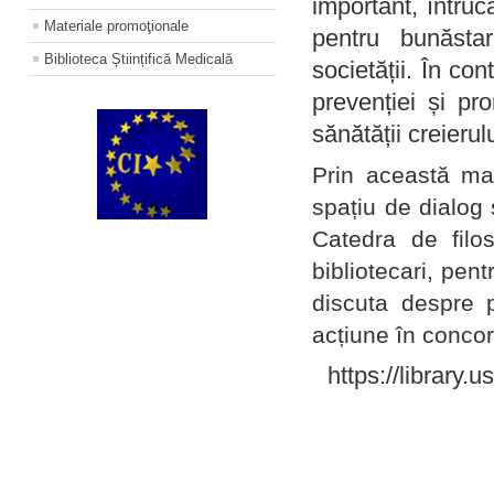
important, întruc
Materiale promoţionale
pentru bunăstar
Biblioteca Științifică Medicală
societății. În con
prevenției și pr
sănătății creierul
Prin această ma
spațiu de dialog 
Catedra de filo
bibliotecari, pent
discuta despre p
acțiune în concord
https://library.