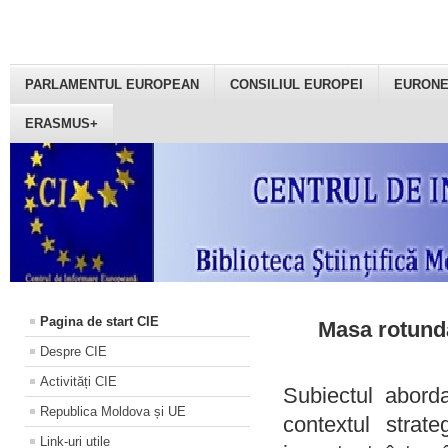
PARLAMENTUL EUROPEAN
CONSILIUL EUROPEI
EURON
ERASMUS+
Pagina de start CIE
Masa rotundă
Despre CIE
Activități CIE
Subiectul aborda
Republica Moldova și UE
contextul strat
Link-uri utile