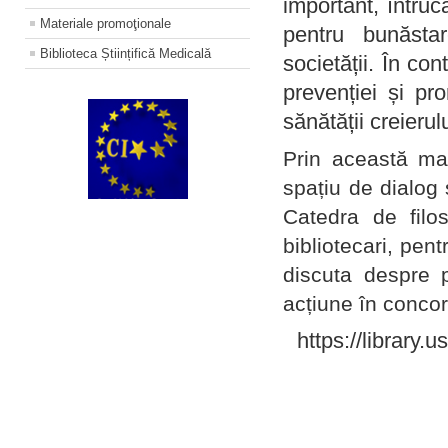
important, întruc
Materiale promoţionale
pentru bunăstar
Biblioteca Științifică Medicală
societății. În con
prevenției și pr
sănătății creierul
Prin această ma
spațiu de dialog 
Catedra de filo
bibliotecari, pent
discuta despre p
acțiune în concord
https://library.