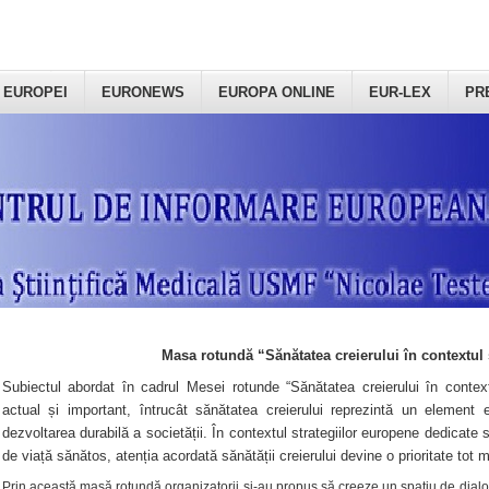
 EUROPEI
EURONEWS
EUROPA ONLINE
EUR-LEX
PR
Masa rotundă “Sănătatea creierului în contextul 
Subiectul abordat în cadrul Mesei rotunde “Sănătatea creierului în context
actual și important, întrucât sănătatea creierului reprezintă un element e
dezvoltarea durabilă a societății. În contextul strategiilor europene dedicate s
de viață sănătos, atenția acordată sănătății creierului devine o prioritate tot 
Prin această masă rotundă organizatorii şi-au propus să creeze un spațiu de dialog