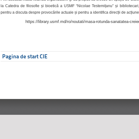
la Catedra de filosofie și bioetică a USMF “Nicolae Testemițanu” și bibliotecari,
pentru a discuta despre provocările actuale și pentru a identifica direcții de acțiune
https://library.usmf.md/ro/noutati/masa-rotunda-sanatatea-creier
Pagina de start CIE