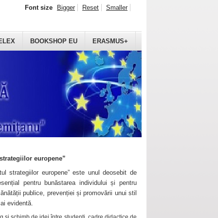
Font size
Bigger
Reset
Smaller
ELEX
BOOKSHOP EU
ERASMUS+
strategiilor europene”
ul strategiilor europene” este unul deosebit de
sențial pentru bunăstarea individului și pentru
ănătății publice, prevenției și promovării unui stil
mai evidentă.
 și schimb de idei între studenți, cadre didactice de