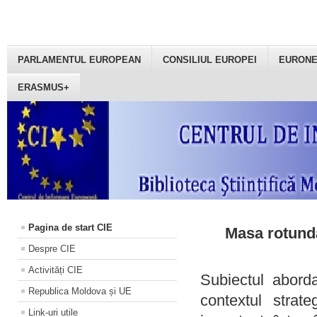
PARLAMENTUL EUROPEAN
CONSILIUL EUROPEI
EURON
ERASMUS+
Pagina de start CIE
Masa rotundă
Despre CIE
Activități CIE
Subiectul aborda
Republica Moldova și UE
contextul strat
Link-uri utile