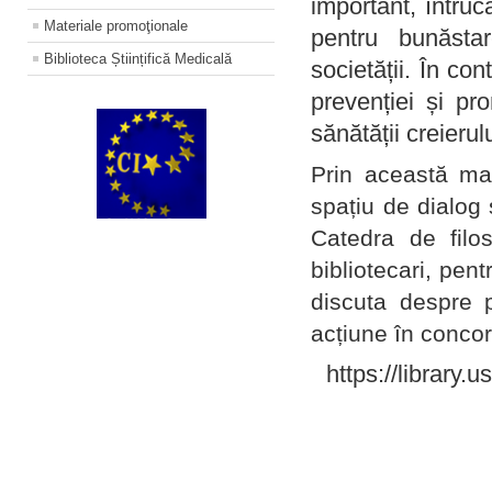
important, întruc
Materiale promoţionale
pentru bunăstar
Biblioteca Științifică Medicală
societății. În con
prevenției și pr
sănătății creierul
Prin această ma
spațiu de dialog 
Catedra de filo
bibliotecari, pent
discuta despre p
acțiune în concord
https://library.