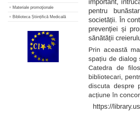
important, întruc
Materiale promoţionale
pentru bunăstar
Biblioteca Științifică Medicală
societății. În con
prevenției și pr
sănătății creierul
Prin această ma
spațiu de dialog 
Catedra de filo
bibliotecari, pent
discuta despre p
acțiune în concord
https://library.