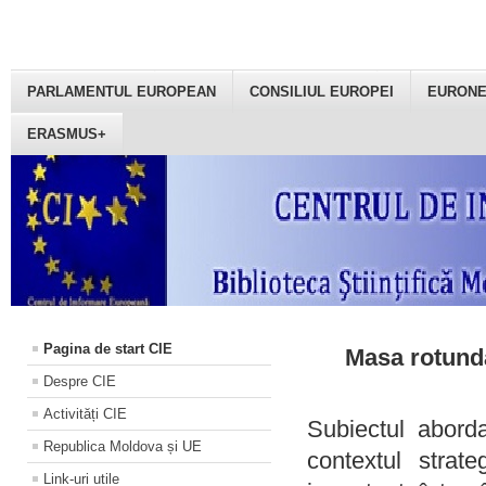
PARLAMENTUL EUROPEAN
CONSILIUL EUROPEI
EURON
ERASMUS+
Pagina de start CIE
Masa rotundă
Despre CIE
Activități CIE
Subiectul aborda
Republica Moldova și UE
contextul strat
Link-uri utile