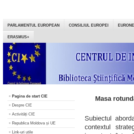
PARLAMENTUL EUROPEAN
CONSILIUL EUROPEI
EURON
ERASMUS+
Pagina de start CIE
Masa rotundă
Despre CIE
Activități CIE
Subiectul aborda
Republica Moldova și UE
contextul strat
Link-uri utile