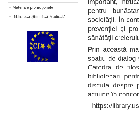
important, întruc
Materiale promoţionale
pentru bunăstar
Biblioteca Științifică Medicală
societății. În con
prevenției și pr
sănătății creierul
Prin această ma
spațiu de dialog 
Catedra de filo
bibliotecari, pent
discuta despre p
acțiune în concord
https://library.