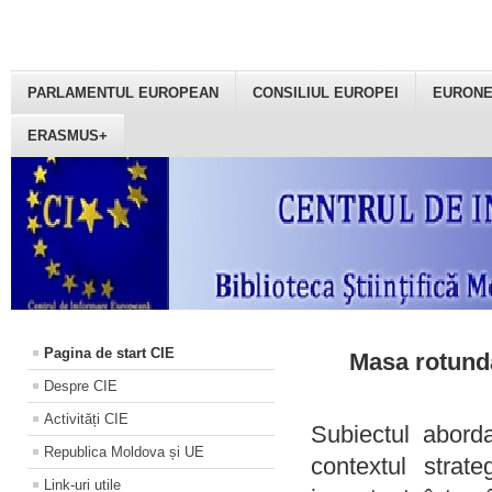
PARLAMENTUL EUROPEAN
CONSILIUL EUROPEI
EURON
ERASMUS+
Pagina de start CIE
Masa rotundă
Despre CIE
Activități CIE
Subiectul aborda
Republica Moldova și UE
contextul strat
Link-uri utile