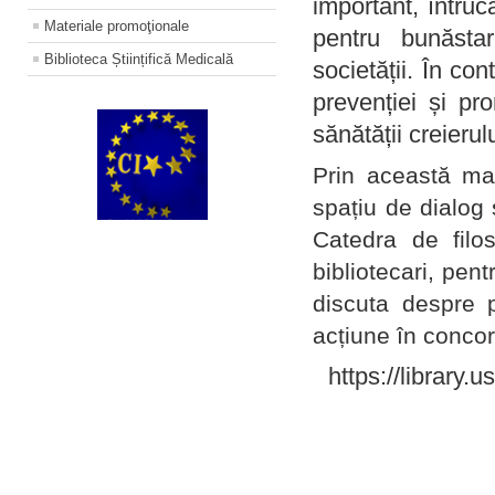
important, întruc
Materiale promoţionale
pentru bunăstar
Biblioteca Științifică Medicală
societății. În con
prevenției și pr
sănătății creierul
Prin această ma
spațiu de dialog 
Catedra de filo
bibliotecari, pent
discuta despre p
acțiune în concord
https://library.