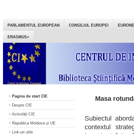
PARLAMENTUL EUROPEAN
CONSILIUL EUROPEI
EURON
ERASMUS+
Pagina de start CIE
Masa rotundă
Despre CIE
Activități CIE
Subiectul aborda
Republica Moldova și UE
contextul strat
Link-uri utile