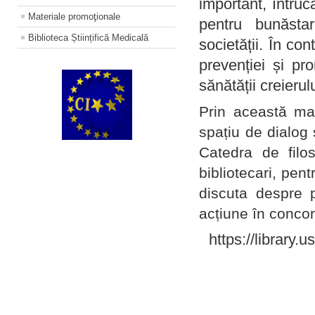
important, întruc
Materiale promoţionale
pentru bunăstar
Biblioteca Științifică Medicală
societății. În con
prevenției și pr
sănătății creierul
Prin această ma
spațiu de dialog 
Catedra de filo
bibliotecari, pent
discuta despre p
acțiune în concord
https://library.