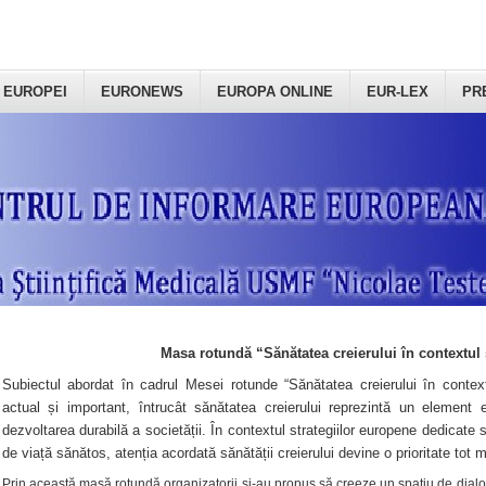
 EUROPEI
EURONEWS
EUROPA ONLINE
EUR-LEX
PR
Masa rotundă “Sănătatea creierului în contextul 
Subiectul abordat în cadrul Mesei rotunde “Sănătatea creierului în context
actual și important, întrucât sănătatea creierului reprezintă un element e
dezvoltarea durabilă a societății. În contextul strategiilor europene dedicate s
de viață sănătos, atenția acordată sănătății creierului devine o prioritate tot 
Prin această masă rotundă organizatorii şi-au propus să creeze un spațiu de dialog