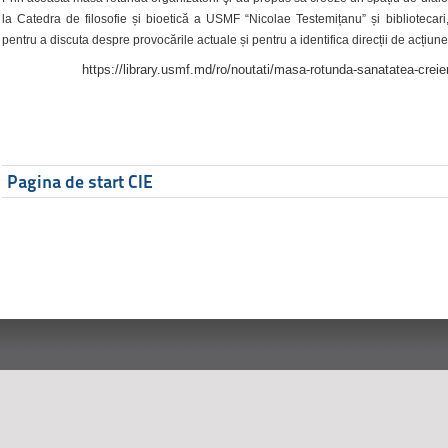
la Catedra de filosofie și bioetică a USMF “Nicolae Testemițanu” și bibliotecari,
pentru a discuta despre provocările actuale și pentru a identifica direcții de acțiune
https://library.usmf.md/ro/noutati/masa-rotunda-sanatatea-creier
Pagina de start CIE