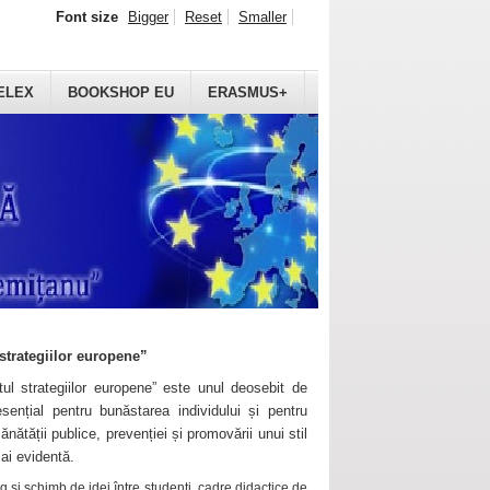
Font size
Bigger
Reset
Smaller
ELEX
BOOKSHOP EU
ERASMUS+
strategiilor europene”
ul strategiilor europene” este unul deosebit de
sențial pentru bunăstarea individului și pentru
ănătății publice, prevenției și promovării unui stil
mai evidentă.
 și schimb de idei între studenți, cadre didactice de