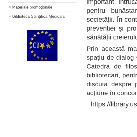
important, întruc
Materiale promoţionale
pentru bunăstar
Biblioteca Științifică Medicală
societății. În con
prevenției și pr
sănătății creierul
Prin această ma
spațiu de dialog 
Catedra de filo
bibliotecari, pent
discuta despre p
acțiune în concord
https://library.