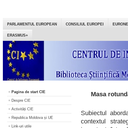
PARLAMENTUL EUROPEAN
CONSILIUL EUROPEI
EURON
ERASMUS+
Pagina de start CIE
Masa rotundă
Despre CIE
Activități CIE
Subiectul aborda
Republica Moldova și UE
contextul strat
Link-uri utile