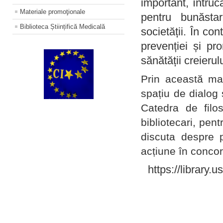
important, întruc
Materiale promoţionale
pentru bunăstar
Biblioteca Științifică Medicală
societății. În con
prevenției și pr
sănătății creierul
Prin această ma
spațiu de dialog 
Catedra de filo
bibliotecari, pent
discuta despre p
acțiune în concord
https://library.