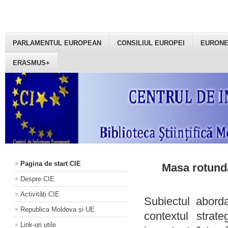
PARLAMENTUL EUROPEAN
CONSILIUL EUROPEI
EURON
ERASMUS+
Pagina de start CIE
Masa rotundă
Despre CIE
Activități CIE
Subiectul aborda
Republica Moldova și UE
contextul strat
Link-uri utile