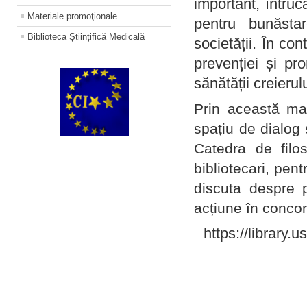
important, întruc
Materiale promoţionale
pentru bunăstar
Biblioteca Științifică Medicală
societății. În con
prevenției și pr
sănătății creierul
Prin această ma
spațiu de dialog 
Catedra de filo
bibliotecari, pent
discuta despre p
acțiune în concord
https://library.