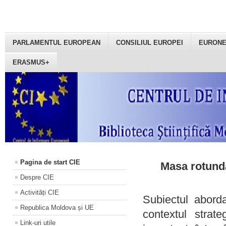
PARLAMENTUL EUROPEAN
CONSILIUL EUROPEI
EURON
ERASMUS+
Pagina de start CIE
Masa rotundă
Despre CIE
Activități CIE
Subiectul aborda
Republica Moldova și UE
contextul strat
Link-uri utile