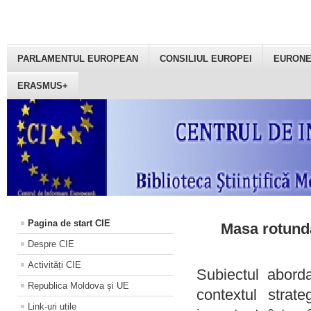
PARLAMENTUL EUROPEAN
CONSILIUL EUROPEI
EURON
ERASMUS+
Pagina de start CIE
Masa rotundă
Despre CIE
Activități CIE
Subiectul aborda
Republica Moldova și UE
contextul strat
Link-uri utile