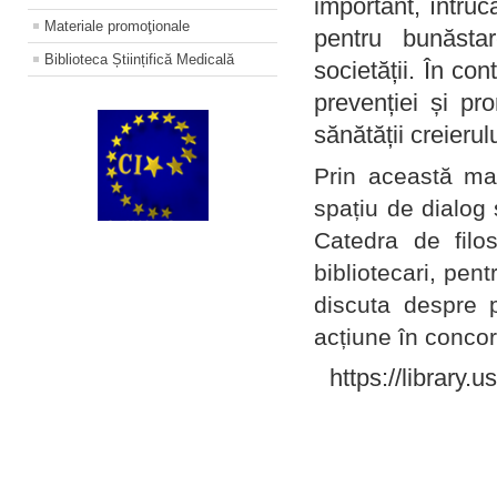
important, întruc
Materiale promoţionale
pentru bunăstar
Biblioteca Științifică Medicală
societății. În con
prevenției și pr
sănătății creierul
Prin această ma
spațiu de dialog 
Catedra de filo
bibliotecari, pent
discuta despre p
acțiune în concord
https://library.