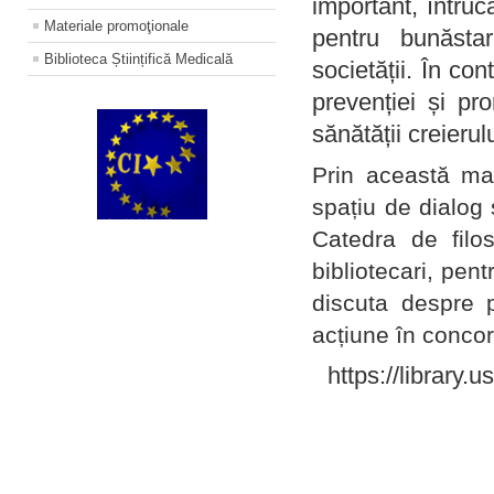
important, întruc
Materiale promoţionale
pentru bunăstar
Biblioteca Științifică Medicală
societății. În con
prevenției și pr
sănătății creierul
Prin această ma
spațiu de dialog 
Catedra de filo
bibliotecari, pent
discuta despre p
acțiune în concord
https://library.