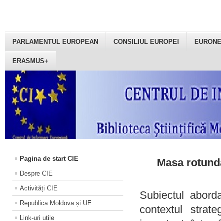
PARLAMENTUL EUROPEAN
CONSILIUL EUROPEI
EURON
ERASMUS+
Pagina de start CIE
Masa rotundă
Despre CIE
Activități CIE
Subiectul aborda
Republica Moldova și UE
contextul strat
Link-uri utile