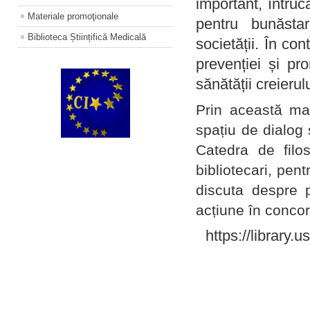
important, întruc
Materiale promoţionale
pentru bunăstar
Biblioteca Științifică Medicală
societății. În con
prevenției și pr
sănătății creierul
Prin această ma
spațiu de dialog 
Catedra de filo
bibliotecari, pent
discuta despre p
acțiune în concord
https://library.