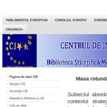
PARLAMENTUL EUROPEAN
CONSILIUL EUROPEI
EURON
ERASMUS+
Pagina de start CIE
Masa rotundă
Despre CIE
Activități CIE
Subiectul aborda
Republica Moldova și UE
contextul strat
Link-uri utile