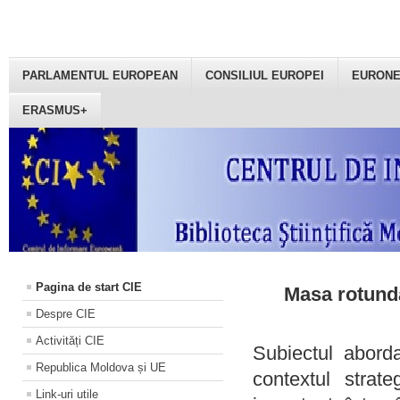
PARLAMENTUL EUROPEAN
CONSILIUL EUROPEI
EURON
ERASMUS+
Pagina de start CIE
Masa rotundă
Despre CIE
Activități CIE
Subiectul aborda
Republica Moldova și UE
contextul strat
Link-uri utile