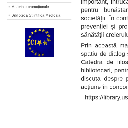
important, întruc
Materiale promoţionale
pentru bunăstar
Biblioteca Științifică Medicală
societății. În con
prevenției și pr
sănătății creierul
Prin această ma
spațiu de dialog 
Catedra de filo
bibliotecari, pent
discuta despre p
acțiune în concord
https://library.