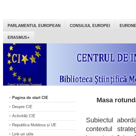
PARLAMENTUL EUROPEAN
CONSILIUL EUROPEI
EURON
ERASMUS+
Pagina de start CIE
Masa rotundă
Despre CIE
Activități CIE
Subiectul aborda
Republica Moldova și UE
contextul strat
Link-uri utile