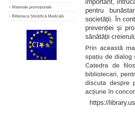
important, întruc
Materiale promoţionale
pentru bunăstar
Biblioteca Științifică Medicală
societății. În con
prevenției și pr
sănătății creierul
Prin această ma
spațiu de dialog 
Catedra de filo
bibliotecari, pent
discuta despre p
acțiune în concord
https://library.