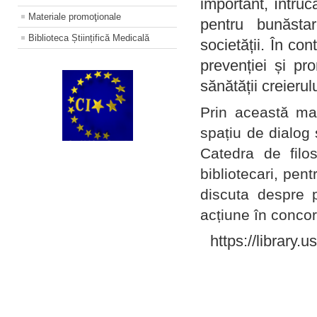
important, întruc
Materiale promoţionale
pentru bunăstar
Biblioteca Științifică Medicală
societății. În con
prevenției și pr
sănătății creierul
Prin această ma
spațiu de dialog 
Catedra de filo
bibliotecari, pent
discuta despre p
acțiune în concord
https://library.