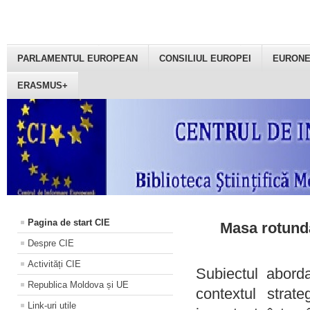
PARLAMENTUL EUROPEAN
CONSILIUL EUROPEI
EURON
ERASMUS+
Pagina de start CIE
Masa rotundă
Despre CIE
Activități CIE
Subiectul aborda
Republica Moldova și UE
contextul strat
Link-uri utile