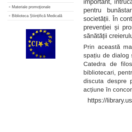
important, întruc
Materiale promoţionale
pentru bunăstar
Biblioteca Științifică Medicală
societății. În con
prevenției și pr
sănătății creierul
Prin această ma
spațiu de dialog 
Catedra de filo
bibliotecari, pent
discuta despre p
acțiune în concord
https://library.