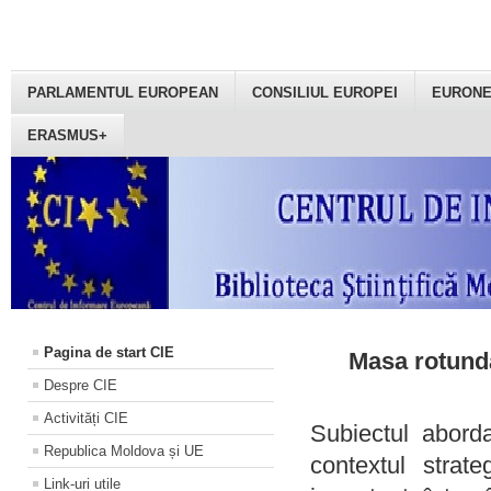
PARLAMENTUL EUROPEAN
CONSILIUL EUROPEI
EURON
ERASMUS+
Pagina de start CIE
Masa rotundă
Despre CIE
Activități CIE
Subiectul aborda
Republica Moldova și UE
contextul strat
Link-uri utile