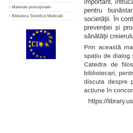
important, întruc
Materiale promoţionale
pentru bunăstar
Biblioteca Științifică Medicală
societății. În con
prevenției și pr
sănătății creierul
Prin această ma
spațiu de dialog 
Catedra de filo
bibliotecari, pent
discuta despre p
acțiune în concord
https://library.