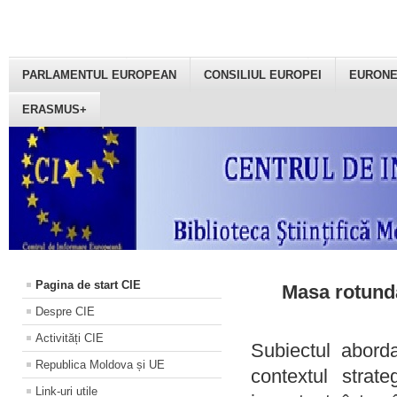
PARLAMENTUL EUROPEAN
CONSILIUL EUROPEI
EURON
ERASMUS+
Pagina de start CIE
Masa rotundă
Despre CIE
Activități CIE
Subiectul aborda
Republica Moldova și UE
contextul strat
Link-uri utile