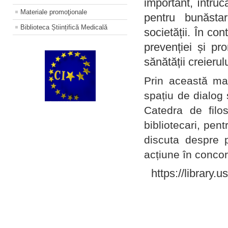
important, întruc
Materiale promoţionale
pentru bunăstar
Biblioteca Științifică Medicală
societății. În con
prevenției și pr
sănătății creierul
Prin această ma
spațiu de dialog 
Catedra de filo
bibliotecari, pent
discuta despre p
acțiune în concord
https://library.