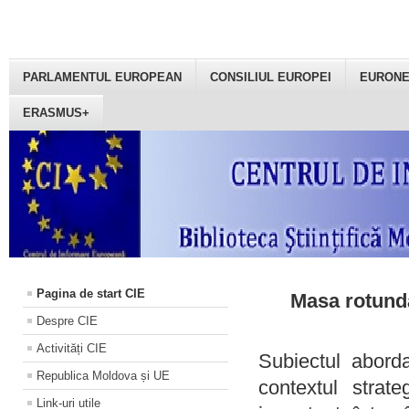
PARLAMENTUL EUROPEAN
CONSILIUL EUROPEI
EURON
ERASMUS+
Pagina de start CIE
Masa rotundă
Despre CIE
Activități CIE
Subiectul aborda
Republica Moldova și UE
contextul strat
Link-uri utile