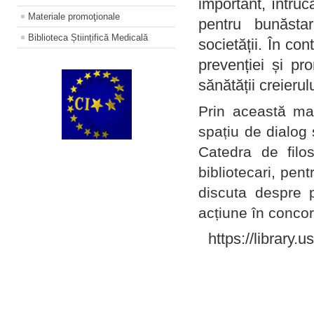
important, întruc
Materiale promoţionale
pentru bunăstar
Biblioteca Științifică Medicală
societății. În con
prevenției și pr
sănătății creierul
Prin această ma
spațiu de dialog 
Catedra de filo
bibliotecari, pent
discuta despre p
acțiune în concord
https://library.