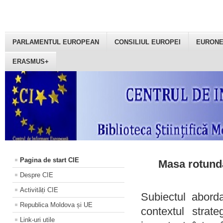
PARLAMENTUL EUROPEAN
CONSILIUL EUROPEI
EURON
ERASMUS+
Pagina de start CIE
Masa rotundă
Despre CIE
Activități CIE
Subiectul aborda
Republica Moldova și UE
contextul strat
Link-uri utile