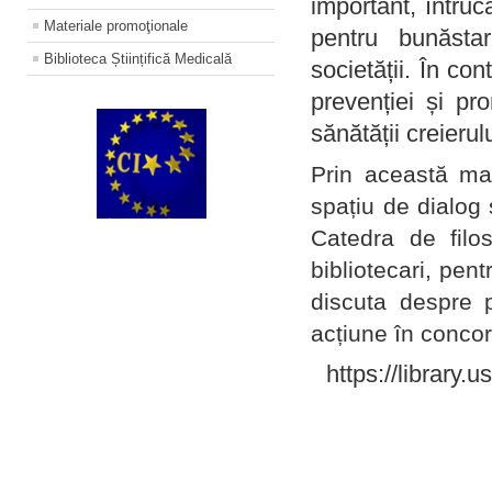
important, întruc
Materiale promoţionale
pentru bunăstar
Biblioteca Științifică Medicală
societății. În con
prevenției și pr
sănătății creierul
Prin această ma
spațiu de dialog 
Catedra de filo
bibliotecari, pent
discuta despre p
acțiune în concord
https://library.