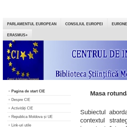
PARLAMENTUL EUROPEAN
CONSILIUL EUROPEI
EURON
ERASMUS+
Pagina de start CIE
Masa rotundă
Despre CIE
Activități CIE
Subiectul aborda
Republica Moldova și UE
contextul strat
Link-uri utile