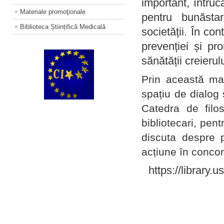
important, întruc
Materiale promoţionale
pentru bunăstar
Biblioteca Științifică Medicală
societății. În con
prevenției și pr
sănătății creierul
Prin această ma
spațiu de dialog 
Catedra de filo
bibliotecari, pent
discuta despre p
acțiune în concord
https://library.