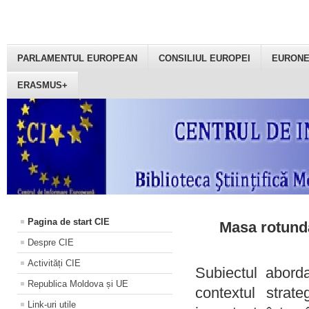
PARLAMENTUL EUROPEAN
CONSILIUL EUROPEI
EURON
ERASMUS+
Pagina de start CIE
Masa rotundă
Despre CIE
Activități CIE
Subiectul aborda
Republica Moldova și UE
contextul strat
Link-uri utile