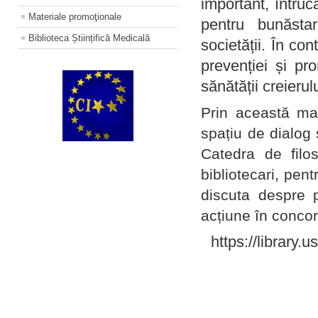
important, întruc
Materiale promoţionale
pentru bunăstar
Biblioteca Științifică Medicală
societății. În con
prevenției și pr
sănătății creierul
Prin această ma
spațiu de dialog 
Catedra de filo
bibliotecari, pent
discuta despre p
acțiune în concord
https://library.