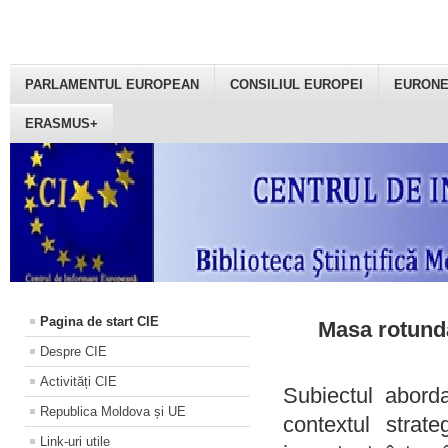
PARLAMENTUL EUROPEAN
CONSILIUL EUROPEI
EURON
ERASMUS+
Pagina de start CIE
Masa rotundă
Despre CIE
Activități CIE
Subiectul aborda
Republica Moldova și UE
contextul strat
Link-uri utile