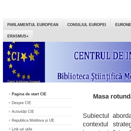
PARLAMENTUL EUROPEAN
CONSILIUL EUROPEI
EURON
ERASMUS+
Pagina de start CIE
Masa rotundă
Despre CIE
Activități CIE
Subiectul aborda
Republica Moldova și UE
contextul strat
Link-uri utile