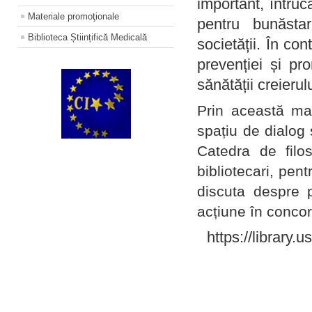
important, întruc
Materiale promoţionale
pentru bunăstar
Biblioteca Științifică Medicală
societății. În con
prevenției și pr
sănătății creierul
Prin această ma
spațiu de dialog 
Catedra de filo
bibliotecari, pent
discuta despre p
acțiune în concord
https://library.