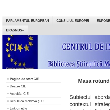
PARLAMENTUL EUROPEAN
CONSILIUL EUROPEI
EURON
ERASMUS+
Pagina de start CIE
Masa rotundă
Despre CIE
Activități CIE
Subiectul aborda
Republica Moldova și UE
contextul strat
Link-uri utile