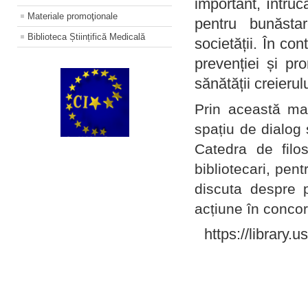
important, întruc
Materiale promoţionale
pentru bunăstar
Biblioteca Științifică Medicală
societății. În con
prevenției și pr
sănătății creierul
Prin această ma
spațiu de dialog 
Catedra de filo
bibliotecari, pent
discuta despre p
acțiune în concord
https://library.