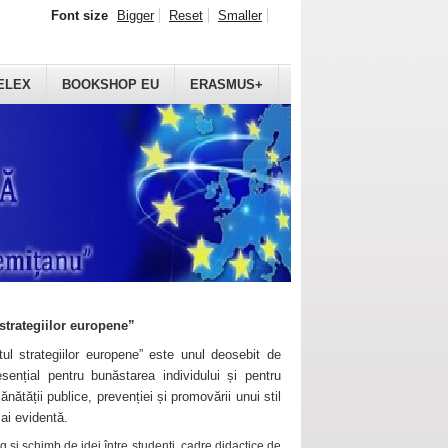
Font size
Bigger
Reset
Smaller
ELEX
BOOKSHOP EU
ERASMUS+
strategiilor europene”
ul strategiilor europene” este unul deosebit de
sențial pentru bunăstarea individului și pentru
ănătății publice, prevenției și promovării unui stil
mai evidentă.
 și schimb de idei între studenți, cadre didactice de