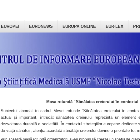
 EUROPEI
EURONEWS
EUROPA ONLINE
EUR-LEX
PR
Masa rotundă “Sănătatea creierului în contextul 
Subiectul abordat în cadrul Mesei rotunde “Sănătatea creierului în context
actual și important, întrucât sănătatea creierului reprezintă un element e
dezvoltarea durabilă a societății. În contextul strategiilor europene dedicate s
de viață sănătos, atenția acordată sănătății creierului devine o prioritate tot 
Prin această masă rotundă organizatorii şi-au propus să creeze un spațiu de dialog