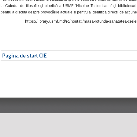
la Catedra de filosofie și bioetică a USMF “Nicolae Testemițanu” și bibliotecari,
pentru a discuta despre provocările actuale și pentru a identifica direcții de acțiune
https://library.usmf.md/ro/noutati/masa-rotunda-sanatatea-creier
Pagina de start CIE