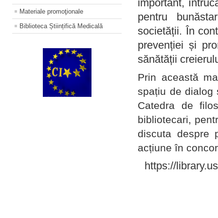
important, întruc
Materiale promoţionale
pentru bunăstar
Biblioteca Științifică Medicală
societății. În con
prevenției și pr
sănătății creierul
Prin această ma
spațiu de dialog 
Catedra de filo
bibliotecari, pent
discuta despre p
acțiune în concord
https://library.