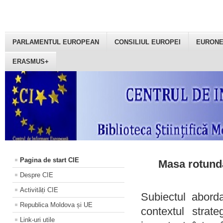
PARLAMENTUL EUROPEAN
CONSILIUL EUROPEI
EURON
ERASMUS+
Pagina de start CIE
Masa rotundă
Despre CIE
Activități CIE
Subiectul aborda
Republica Moldova și UE
contextul strat
Link-uri utile