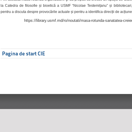
la Catedra de filosofie și bioetică a USMF “Nicolae Testemițanu” și bibliotecari,
pentru a discuta despre provocările actuale și pentru a identifica direcții de acțiune
https://library.usmf.md/ro/noutati/masa-rotunda-sanatatea-creier
Pagina de start CIE