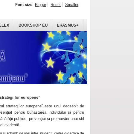
Font size
Bigger
Reset
Smaller
ELEX
BOOKSHOP EU
ERASMUS+
strategiilor europene”
ul strategiilor europene” este unul deosebit de
sențial pentru bunăstarea individului și pentru
ănătății publice, prevenției și promovării unui stil
mai evidentă.
 și schimb de idei între studenți, cadre didactice de