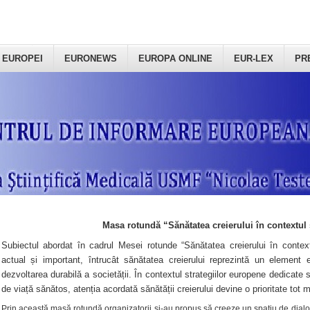
 EUROPEI
EURONEWS
EUROPA ONLINE
EUR-LEX
PR
Masa rotundă “Sănătatea creierului în contextul 
Subiectul abordat în cadrul Mesei rotunde “Sănătatea creierului în context
actual și important, întrucât sănătatea creierului reprezintă un element e
dezvoltarea durabilă a societății. În contextul strategiilor europene dedicate s
de viață sănătos, atenția acordată sănătății creierului devine o prioritate tot 
Prin această masă rotundă organizatorii şi-au propus să creeze un spațiu de dialog