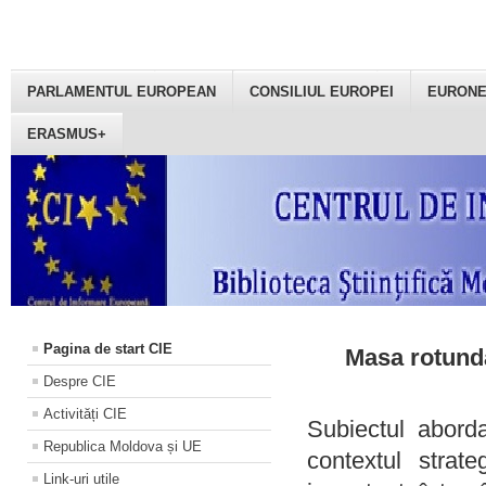
PARLAMENTUL EUROPEAN
CONSILIUL EUROPEI
EURON
ERASMUS+
Pagina de start CIE
Masa rotundă
Despre CIE
Activități CIE
Subiectul aborda
Republica Moldova și UE
contextul strat
Link-uri utile