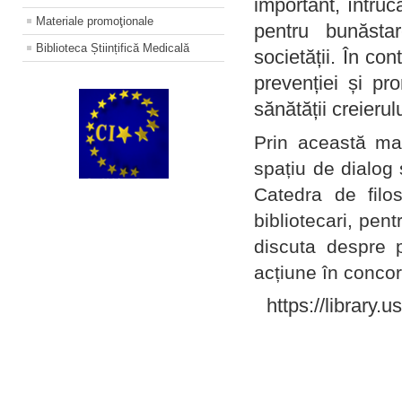
important, întruc
Materiale promoţionale
pentru bunăstar
Biblioteca Științifică Medicală
societății. În con
prevenției și pr
sănătății creierul
Prin această ma
spațiu de dialog 
Catedra de filo
bibliotecari, pent
discuta despre p
acțiune în concord
https://library.