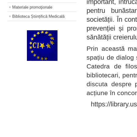
important, întruc
Materiale promoţionale
pentru bunăstar
Biblioteca Științifică Medicală
societății. În con
prevenției și pr
sănătății creierul
Prin această ma
spațiu de dialog 
Catedra de filo
bibliotecari, pent
discuta despre p
acțiune în concord
https://library.