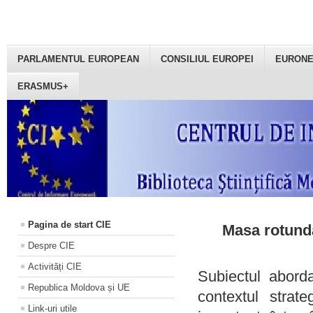
PARLAMENTUL EUROPEAN
CONSILIUL EUROPEI
EURON
ERASMUS+
Pagina de start CIE
Masa rotundă
Despre CIE
Activități CIE
Subiectul aborda
Republica Moldova și UE
contextul strat
Link-uri utile