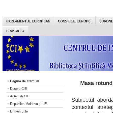
PARLAMENTUL EUROPEAN
CONSILIUL EUROPEI
EURON
ERASMUS+
Pagina de start CIE
Masa rotundă
Despre CIE
Activități CIE
Subiectul aborda
Republica Moldova și UE
contextul strat
Link-uri utile