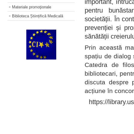
important, întruc
Materiale promoţionale
pentru bunăstar
Biblioteca Științifică Medicală
societății. În con
prevenției și pr
sănătății creierul
Prin această ma
spațiu de dialog 
Catedra de filo
bibliotecari, pent
discuta despre p
acțiune în concord
https://library.