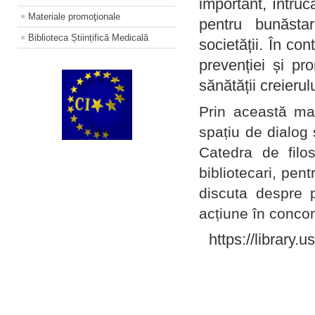
important, întruc
Materiale promoţionale
pentru bunăstar
Biblioteca Științifică Medicală
societății. În con
prevenției și pr
sănătății creierul
Prin această ma
spațiu de dialog 
Catedra de filo
bibliotecari, pent
discuta despre p
acțiune în concord
https://library.