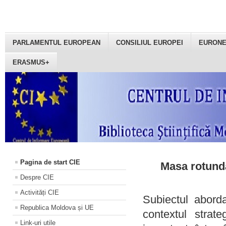
PARLAMENTUL EUROPEAN
CONSILIUL EUROPEI
EURON
ERASMUS+
Pagina de start CIE
Masa rotundă
Despre CIE
Activități CIE
Subiectul aborda
Republica Moldova și UE
contextul strat
Link-uri utile