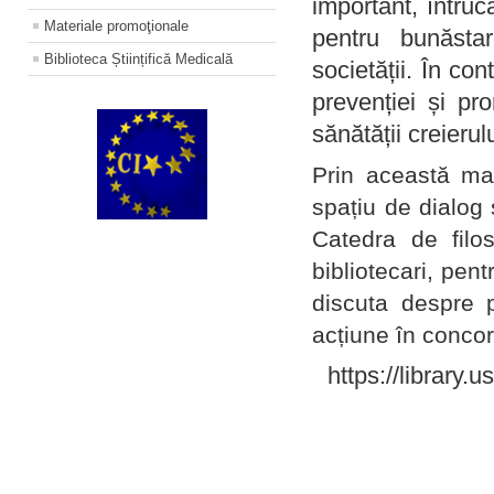
important, întruc
Materiale promoţionale
pentru bunăstar
Biblioteca Științifică Medicală
societății. În con
prevenției și pr
sănătății creierul
Prin această ma
spațiu de dialog 
Catedra de filo
bibliotecari, pent
discuta despre p
acțiune în concord
https://library.