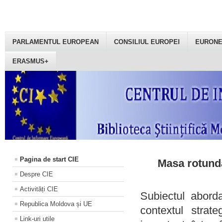
PARLAMENTUL EUROPEAN
CONSILIUL EUROPEI
EURON
ERASMUS+
Pagina de start CIE
Masa rotundă
Despre CIE
Activități CIE
Subiectul aborda
Republica Moldova și UE
contextul strat
Link-uri utile