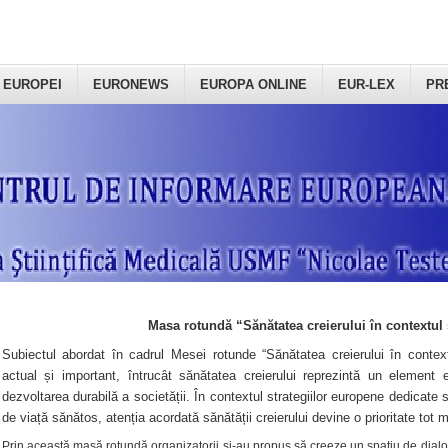
 EUROPEI
EURONEWS
EUROPA ONLINE
EUR-LEX
PR
Masa rotundă “Sănătatea creierului în contextul 
Subiectul abordat în cadrul Mesei rotunde “Sănătatea creierului în context
actual și important, întrucât sănătatea creierului reprezintă un element e
dezvoltarea durabilă a societății. În contextul strategiilor europene dedicate s
de viață sănătos, atenția acordată sănătății creierului devine o prioritate tot 
Prin această masă rotundă organizatorii şi-au propus să creeze un spațiu de dialog