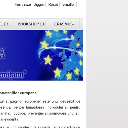
Font size
Bigger
Reset
Smaller
ELEX
BOOKSHOP EU
ERASMUS+
strategiilor europene”
ul strategiilor europene” este unul deosebit de
sențial pentru bunăstarea individului și pentru
ănătății publice, prevenției și promovării unui stil
mai evidentă.
 și schimb de idei între studenți, cadre didactice de