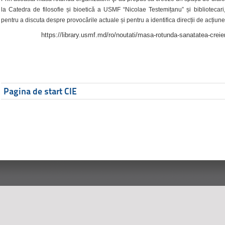
la Catedra de filosofie și bioetică a USMF “Nicolae Testemițanu” și bibliotecari,
pentru a discuta despre provocările actuale și pentru a identifica direcții de acțiune
https://library.usmf.md/ro/noutati/masa-rotunda-sanatatea-creier
Pagina de start CIE