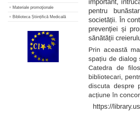
important, întruc
Materiale promoţionale
pentru bunăstar
Biblioteca Științifică Medicală
societății. În con
prevenției și pr
sănătății creierul
Prin această ma
spațiu de dialog 
Catedra de filo
bibliotecari, pent
discuta despre p
acțiune în concord
https://library.