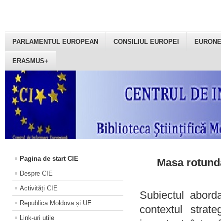
PARLAMENTUL EUROPEAN
CONSILIUL EUROPEI
EURON
ERASMUS+
Pagina de start CIE
Masa rotundă
Despre CIE
Activități CIE
Subiectul aborda
Republica Moldova și UE
contextul strat
Link-uri utile