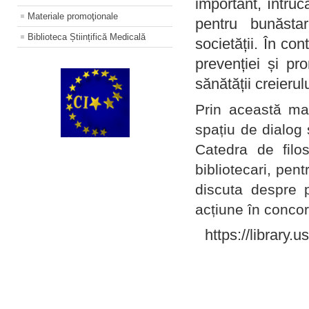
important, întruc
Materiale promoţionale
pentru bunăstar
Biblioteca Științifică Medicală
societății. În con
prevenției și pr
sănătății creierul
Prin această ma
spațiu de dialog 
Catedra de filo
bibliotecari, pent
discuta despre p
acțiune în concord
https://library.