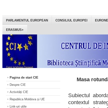
PARLAMENTUL EUROPEAN
CONSILIUL EUROPEI
EURON
ERASMUS+
Pagina de start CIE
Masa rotundă
Despre CIE
Activități CIE
Subiectul aborda
Republica Moldova și UE
contextul strat
Link-uri utile