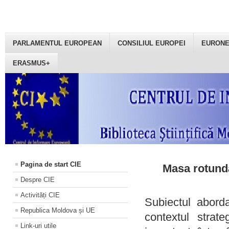
PARLAMENTUL EUROPEAN
CONSILIUL EUROPEI
EURON
ERASMUS+
Pagina de start CIE
Masa rotundă
Despre CIE
Activități CIE
Subiectul aborda
Republica Moldova și UE
contextul strat
Link-uri utile