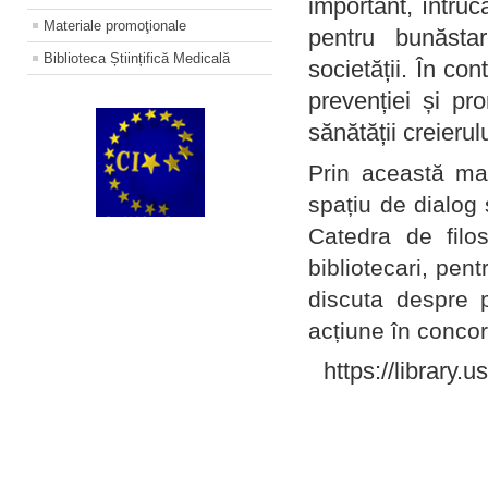
important, întruc
Materiale promoţionale
pentru bunăstar
Biblioteca Științifică Medicală
societății. În con
prevenției și pr
sănătății creierul
Prin această ma
spațiu de dialog 
Catedra de filo
bibliotecari, pent
discuta despre p
acțiune în concord
https://library.