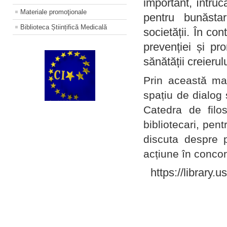
important, întruc
Materiale promoţionale
pentru bunăstar
Biblioteca Științifică Medicală
societății. În con
prevenției și pr
sănătății creierul
Prin această ma
spațiu de dialog 
Catedra de filo
bibliotecari, pent
discuta despre p
acțiune în concord
https://library.