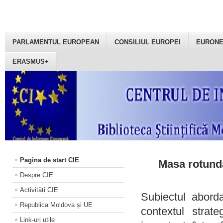
PARLAMENTUL EUROPEAN
CONSILIUL EUROPEI
EURON
ERASMUS+
Pagina de start CIE
Masa rotundă
Despre CIE
Activități CIE
Subiectul aborda
Republica Moldova și UE
contextul strat
Link-uri utile