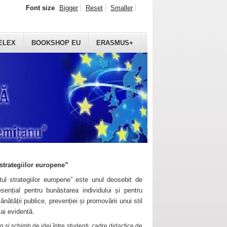
Font size
Bigger
Reset
Smaller
ELEX
BOOKSHOP EU
ERASMUS+
strategiilor europene”
ul strategiilor europene” este unul deosebit de
sențial pentru bunăstarea individului și pentru
ănătății publice, prevenției și promovării unui stil
mai evidentă.
 și schimb de idei între studenți, cadre didactice de