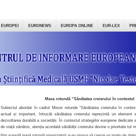
 EUROPEI
EURONEWS
EUROPA ONLINE
EUR-LEX
PR
Masa rotundă “Sănătatea creierului în contextul 
Subiectul abordat în cadrul Mesei rotunde “Sănătatea creierului în context
actual și important, întrucât sănătatea creierului reprezintă un element e
dezvoltarea durabilă a societății. În contextul strategiilor europene dedicate s
de viață sănătos, atenția acordată sănătății creierului devine o prioritate tot 
Prin această masă rotundă organizatorii şi-au propus să creeze un spațiu de dialog