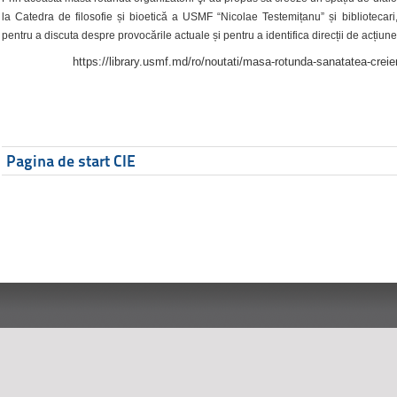
la Catedra de filosofie și bioetică a USMF “Nicolae Testemițanu” și bibliotecari,
pentru a discuta despre provocările actuale și pentru a identifica direcții de acțiune
https://library.usmf.md/ro/noutati/masa-rotunda-sanatatea-creier
Pagina de start CIE