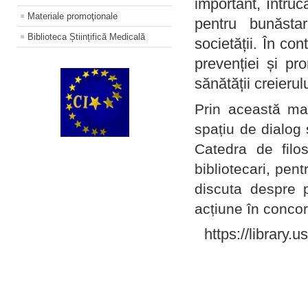
important, întruc
Materiale promoţionale
pentru bunăstar
Biblioteca Științifică Medicală
societății. În con
prevenției și pr
sănătății creierul
Prin această ma
spațiu de dialog 
Catedra de filo
bibliotecari, pent
discuta despre p
acțiune în concord
https://library.