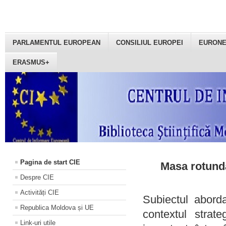
PARLAMENTUL EUROPEAN
CONSILIUL EUROPEI
EURON
ERASMUS+
Pagina de start CIE
Masa rotundă
Despre CIE
Activități CIE
Subiectul aborda
Republica Moldova și UE
contextul strat
Link-uri utile