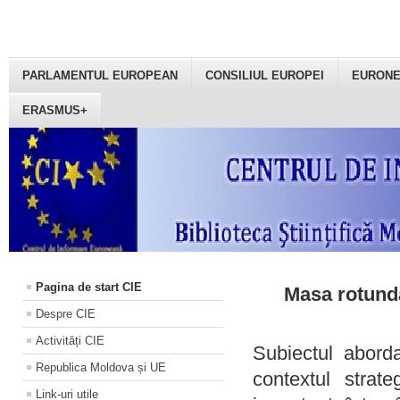
PARLAMENTUL EUROPEAN
CONSILIUL EUROPEI
EURON
ERASMUS+
Pagina de start CIE
Masa rotundă
Despre CIE
Activități CIE
Subiectul aborda
Republica Moldova și UE
contextul strat
Link-uri utile