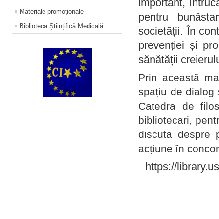
important, întruc
Materiale promoţionale
pentru bunăstar
Biblioteca Științifică Medicală
societății. În con
prevenției și pr
sănătății creierul
Prin această ma
spațiu de dialog 
Catedra de filo
bibliotecari, pent
discuta despre p
acțiune în concord
https://library.