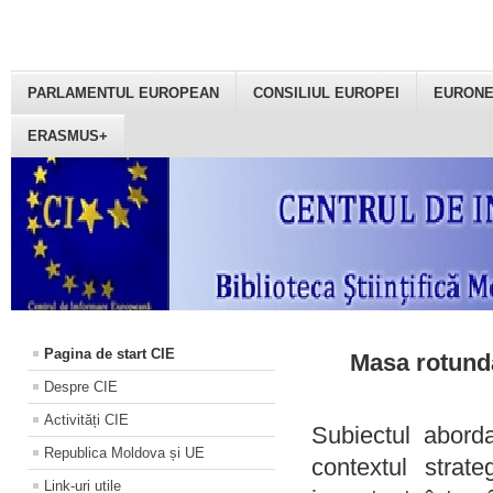
PARLAMENTUL EUROPEAN
CONSILIUL EUROPEI
EURON
ERASMUS+
Pagina de start CIE
Masa rotundă
Despre CIE
Activități CIE
Subiectul aborda
Republica Moldova și UE
contextul strat
Link-uri utile