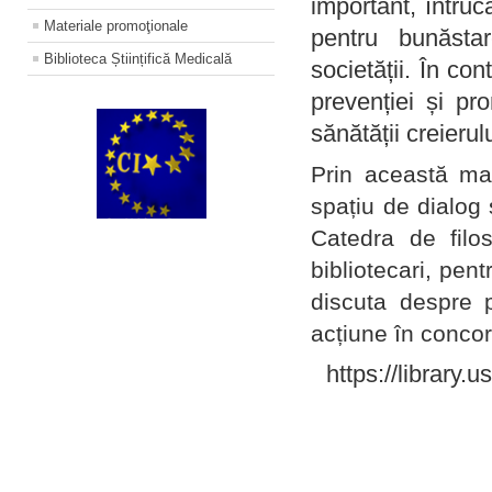
important, întruc
Materiale promoţionale
pentru bunăstar
Biblioteca Științifică Medicală
societății. În con
prevenției și pr
sănătății creierul
Prin această ma
spațiu de dialog 
Catedra de filo
bibliotecari, pent
discuta despre p
acțiune în concord
https://library.