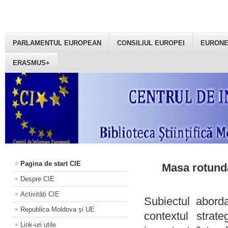
PARLAMENTUL EUROPEAN
CONSILIUL EUROPEI
EURON
ERASMUS+
Pagina de start CIE
Masa rotundă
Despre CIE
Activități CIE
Subiectul aborda
Republica Moldova și UE
contextul strat
Link-uri utile