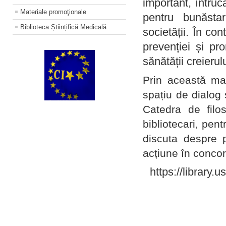
important, întruc
Materiale promoţionale
pentru bunăstar
Biblioteca Științifică Medicală
societății. În con
prevenției și pr
sănătății creierul
Prin această ma
spațiu de dialog 
Catedra de filo
bibliotecari, pent
discuta despre p
acțiune în concord
https://library.