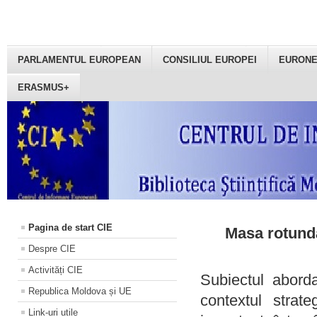
PARLAMENTUL EUROPEAN
CONSILIUL EUROPEI
EURON
ERASMUS+
Pagina de start CIE
Masa rotundă
Despre CIE
Activități CIE
Subiectul aborda
Republica Moldova și UE
contextul strat
Link-uri utile