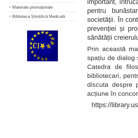
important, întruc
Materiale promoţionale
pentru bunăstar
Biblioteca Științifică Medicală
societății. În con
prevenției și pr
sănătății creierul
Prin această ma
spațiu de dialog 
Catedra de filo
bibliotecari, pent
discuta despre p
acțiune în concord
https://library.