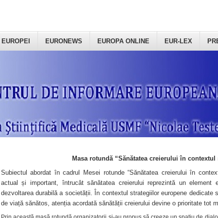
 EUROPEI
EURONEWS
EUROPA ONLINE
EUR-LEX
PR
Masa rotundă “Sănătatea creierului în contextul 
Subiectul abordat în cadrul Mesei rotunde “Sănătatea creierului în context
actual și important, întrucât sănătatea creierului reprezintă un element e
dezvoltarea durabilă a societății. În contextul strategiilor europene dedicate s
de viață sănătos, atenția acordată sănătății creierului devine o prioritate tot 
Prin această masă rotundă organizatorii şi-au propus să creeze un spațiu de dialog