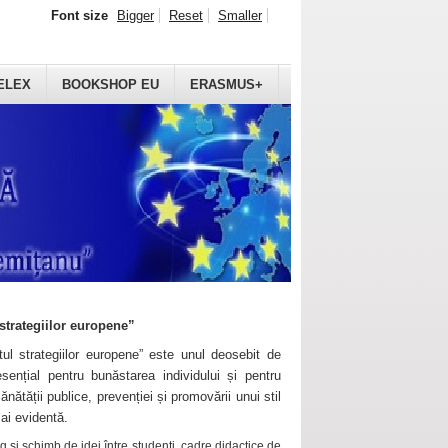
Font size
Bigger
Reset
Smaller
ELEX
BOOKSHOP EU
ERASMUS+
strategiilor europene”
ul strategiilor europene” este unul deosebit de
sențial pentru bunăstarea individului și pentru
ănătății publice, prevenției și promovării unui stil
mai evidentă.
 și schimb de idei între studenți, cadre didactice de