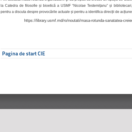
la Catedra de filosofie și bioetică a USMF “Nicolae Testemițanu” și bibliotecari,
pentru a discuta despre provocările actuale și pentru a identifica direcții de acțiune
https://library.usmf.md/ro/noutati/masa-rotunda-sanatatea-creier
Pagina de start CIE