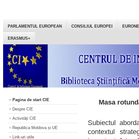
PARLAMENTUL EUROPEAN
CONSILIUL EUROPEI
EURON
ERASMUS+
Pagina de start CIE
Masa rotundă
Despre CIE
Activități CIE
Subiectul aborda
Republica Moldova și UE
contextul strat
Link-uri utile