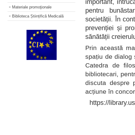
important, întruc
Materiale promoţionale
pentru bunăstar
Biblioteca Științifică Medicală
societății. În con
prevenției și pr
sănătății creierul
Prin această ma
spațiu de dialog 
Catedra de filo
bibliotecari, pent
discuta despre p
acțiune în concord
https://library.